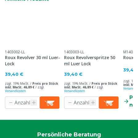
1403002-LL
1403003-LL
M14030
Roux Revolver 30 ml Luer-
Roux Revolverspritze 50
Roux R
Lock
ml Luer Lock
39,40
39,40 €
39,40 €
zzgl. 19%
zzgl. 19% MwSt. /
Preis pro Stück
zzgl. 19% MwSt. /
Preis pro Stück
inkl. MwS
inkl. MwSt. 46,89 €
/
zzgl.
inkl. MwSt. 46,89 €
/
zzgl.
Versandko
Versandkosten
Versandkosten
Pr
ne
Persönliche Beratung