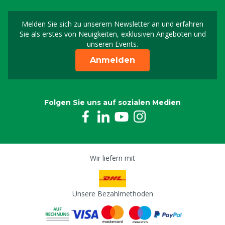
1407402-1
Melden Sie sich zu unserem Newsletter an und erfahren
Melden Sie sich für uns
Sie als erstes von Neuigkeiten, exklusiven Angeboten und
Saugerfeder Socorex 0,5/1 ml
unseren Events.
1407403-1
Anmelden
Verteilstange Socorex 0,5-1 ml
1407404-1
Folgen Sie uns auf sozialen Medien
Verstellmutter Socorex 0,5/1 ml
1407405-1
Klemme für Flaschenhalter Socorex
Wir liefern mit
1407415
Unsere Bezahlmethoden
Feststellschraube Handgriff Socorex
1407421