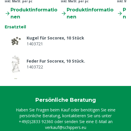
inkl. MwSt. per pc
inkl. MwSt. per pc
inkl. MwS
Produktinformatio
Produktinformatio
Pr
nen
nen
ne
Ersatzteil
Kugel für Socorex, 10 Stück
1403721
Feder Fur Socorex, 10 Stück.
1403722
Zylinder 0,5 ml Socorex, 6 Stück
1409978
Persönliche Beratung
Reparaturset fur Socorex 0,5 ml
Haben Sie Fragen beim Kauf oder benötigen Sie eine
1409988
persönliche Beratung, kontaktieren Sie uns unter
+49(0)2833 92360
oder senden Sie eine E-Mail an
verkauf@schippers.eu
Saugerstange + Griff Socorex 0,5/1 ml