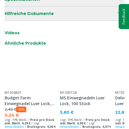
Feedback
Hilfreiche Dokumente
Videos
Ähnliche Produkte
M1304831
M1305128
M13073
Budget Farm
MS Einwegnadeln Luer
Delvo 
Einwegnadel Luer Lock,
Lock, 100 Stück
Luer L
100 Stück
2,43 €
-90%
5,80 €
22,80
0,24 €
zzgl. 19% MwSt. /
Preis pro Stück
zzgl. 19% MwSt. /
Preis pro Stück
zzgl. 19%
inkl. MwSt. 0,29 €
/
zzgl.
inkl. MwSt. 6,90 €
/
zzgl.
inkl. MwS
Versandkosten
/
Bruttopreis: 0,00 €
Versandkosten
/
Bruttopreis: 0,07 €
Versandko