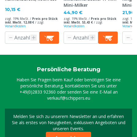
Mini-Milker
Mini-M
10,15 €
44,90 €
21,90 
zzgl. 19% MwSt. /
Preis pro Stück
zzgl. 19% MwSt. /
Preis pro Stück
zzgl. 19%
inkl. MwSt. 12,08 €
/
zzgl.
inkl. MwSt. 53,43 €
/
zzgl.
inkl. MwS
Versandkosten
Versandkosten
Versandko
Persönliche Beratung
Haben Sie Fragen beim Kauf oder benötigen Sie eine
persönliche Beratung, kontaktieren Sie uns unter
+49(0)2833 92360
oder senden Sie eine E-Mail an
verkauf@schippers.eu
Melden Sie sich zu unserem Newsletter an und erfahren
Melden Sie sich für uns
Sie als erstes von Neuigkeiten, exklusiven Angeboten und
unseren Events.