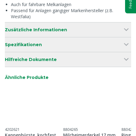
Feedback
Auch für fahrbare Melkanlagen
Passend für Anlagen gängiger Markenhersteller (z.B.
Westfalia)
Zusätzliche Informationen
Spezifikationen
Hilfreiche Dokumente
Ähnliche Produkte
4202621
8804265
880426
Kannenbürste, kochfest
Milcheimerdeckel 17 mm
Ring f