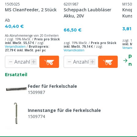
1505025
6201987
M15055
MS CleanFeeder, 2 Stück
Scheppach Laubbläser
Knopf 
Akku, 20V
Kunsts
Ab
40,40 €
3,81 €
66,50 €
Ab Abnahmemenge von 20 Einheiten
/ zzgl. 19% MwSt. /
Preis pro Stück
zzgl. 19%
inkl. MwSt. 55,57 €
/
zzgl.
zzgl. 19% MwSt. /
Preis pro Stück
inkl. MwS
Versandkosten
/
Bruttopreis:
inkl. MwSt. 79,14 €
/
zzgl.
Versandko
27,79 € inkl. MwSt. per pc
Versandkosten
Pr
ne
Ersatzteil
Feder für Ferkelschale
1509987
Innenstange für die Ferkelschale
1509774
Knopf für Ferkelschale V2A