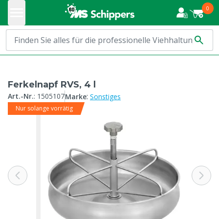
0
Ferkelnapf RVS, 4 l
:
Art.-Nr.
:
1505107
Marke
Sonstiges
Nur solange vorrätig