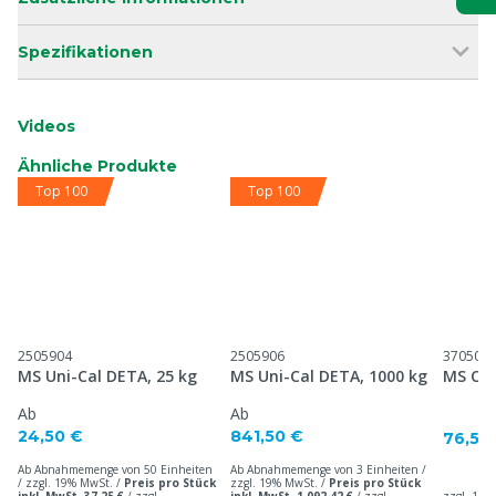
Spezifikationen
Videos
Ähnliche Produkte
Top 100
Top 100
2505904
2505906
370501
MS Uni-Cal DETA, 25 kg
MS Uni-Cal DETA, 1000 kg
MS Col
Ab
Ab
24,50 €
841,50 €
76,50
Ab Abnahmemenge von 50 Einheiten
Ab Abnahmemenge von 3 Einheiten /
/ zzgl. 19% MwSt. /
Preis pro Stück
zzgl. 19% MwSt. /
Preis pro Stück