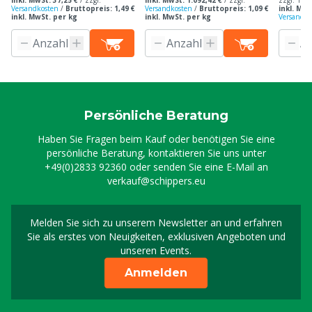
inkl. MwSt. 37,25 €
/
zzgl.
inkl. MwSt. 1.092,42 €
/
zzgl.
zzgl. 19%
Versandkosten
/
Bruttopreis: 1,49 €
Versandkosten
/
Bruttopreis: 1,09 €
inkl. MwS
inkl. MwSt. per kg
inkl. MwSt. per kg
Versandko
Persönliche Beratung
Haben Sie Fragen beim Kauf oder benötigen Sie eine
persönliche Beratung, kontaktieren Sie uns unter
+49(0)2833 92360
oder senden Sie eine E-Mail an
verkauf@schippers.eu
Melden Sie sich zu unserem Newsletter an und erfahren
Melden Sie sich für uns
Sie als erstes von Neuigkeiten, exklusiven Angeboten und
unseren Events.
Anmelden