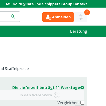
MS Gold
HyCare
The Schippers Group
Kontakt
0
Anmelden
Beratung
d Staffelpreise
Die Lieferzeit beträgt 11 Werktage
In den Warenkorb
Vergleichen