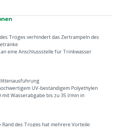
onen
es Troges verhindert das Zertrampeln des
detränke
 an eine Anschlussstelle für Trinkwasser
hlittenausführung
hochwertigem UV-beständigem Polyethylen
mit Wasserabgabe bis zu 35 l/min in
 Rand des Troges hat mehrere Vorteile:
as durch den Wind verursacht wird, schlägt im