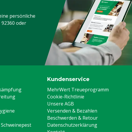
kühe, Mastkalb, Mastkuh
eine persönliche
3 92360
oder
Kundenservice
ekämpfung
MehrWert Treueprogramm
eitung
Cookie-Richtlinie
Unsere AGB
Hygiene
Versenden & Bezahlen
Beschwerden & Retour
n Schweinepest
Datenschutzerklärung