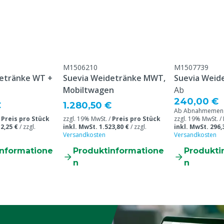
Übereinstimmung mit
meinen Service- und
gungen, die unter der
Kundenservice ->
& Retour" am Ende dieser
eführt sind.
M1506210
M1507739
detränke WT +
Suevia Weidetränke MWT,
Suevia Weid
Mobiltwagen
Ab
240,00 €
npumpe,
 wurde speziell für Sie
€
1.280,50 €
Ab Abnahmemenge
n
kann nach der Bestellung
/
Preis pro Stück
zzgl. 19% MwSt. /
Preis pro Stück
zzgl. 19% MwSt. /
2,25 €
/
zzgl.
inkl. MwSt. 1.523,80 €
/
zzgl.
inkl. MwSt. 296,
t oder retourniert werden.
Versandkosten
Versandkosten
informatione
Produktinformatione
Produkti
n
n
0203)
afe, Ziegen, Andere