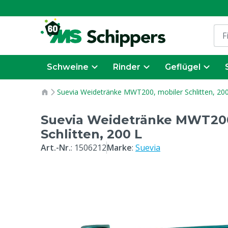
Schweine
Rinder
Geflügel
Suevia Weidetränke MWT200, mobiler Schlitten, 20
Suevia Weidetränke MWT200
Schlitten, 200 L
Art.-Nr.
:
1506212
Marke
:
Suevia