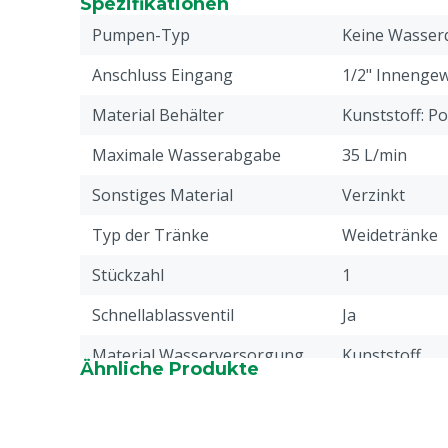
Spezifikationen
Pumpen-Typ
Keine Wasser
Anschluss Eingang
1/2" Innenge
Material Behälter
Kunststoff: Po
Maximale Wasserabgabe
35 L/min
Sonstiges Material
Verzinkt
Typ der Tränke
Weidetränke
Stückzahl
1
Schnellablassventil
Ja
Material Wasserversorgung
Kunststoff
Ähnliche Produkte
Einschließlich
Ja
Wasserversorgung