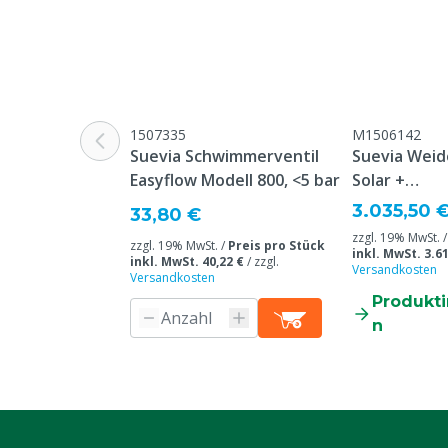
Garantie
Standard, in 
unseren allge
Garantiebedin
Überschrift "
Beschwerden 
Webseite aufg
1507335
M1506142
Suevia Schwimmerventil
Suevia Wei
Wasserversorgung Typ
Schwimmer
Easyflow Modell 800, <5 bar
Solar +
Oberfläche
Grund nicht rückgabefähig
Dieses Produkt
3.035,50 
33,80 €
Mobiltwage
bestellt und 
zzgl. 19% MwSt. 
zzgl. 19% MwSt. /
Preis pro Stück
inkl. MwSt. 3.61
nicht stornier
inkl. MwSt. 40,22 €
/
zzgl.
Versandkosten
Versandkosten
Mobil VS Stationär
Gabelstapler
Produkt
n
Farbe
Grün
Typ Nummer
MWT200 (201.
Tierarten
Rindvieh, Sch