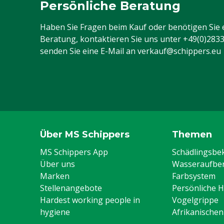
Persönliche Beratung
Tierartenspezifisch
Kälber, Milch
Inhalt
200 L
Haben Sie Fragen beim Kauf oder benötigen Sie 
Beratung, kontaktieren Sie uns unter
+49(0)283
senden Sie eine E-Mail an
verkauf@schippers.eu
Über MS Schippers
Themen
MS Schippers App
Schädlingsb
Über uns
Wasseraufber
Marken
Farbsystem
Stellenangebote
Persönliche 
Hardest working people in
Vogelgrippe
hygiene
Afrikanische