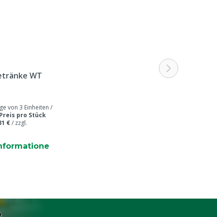
etränke WT
 von 3 Einheiten /
Preis pro Stück
31 €
/
zzgl.
nformatione