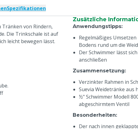
nen
Spezifikationen
Zusätzliche Informati
m Tränken von Rindern,
Anwendungstipps
:
. Die Trinkschale ist auf
Regelmäßiges Umsetzen d
ich leicht bewegen lässt.
Bodens rund um die Wei
Der Schwimmer lässt sich
anschließen
Zusammensetzung
:
Verzinkter Rahmen in Sc
ube.
Suevia Weidetränke aus 
ff
½" Schwimmer Modell 800 
abgeschirmtem Ventil
Besonderheiten
:
Der nach innen geklappte
Wellenförmiges Wasser, d