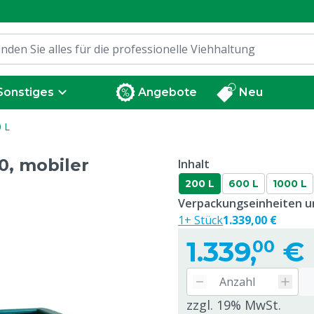
Sonstiges
Angebote
Neu
0 L
, mobiler
Inhalt
200 L
600 L
1000 L
Verpackungseinheiten un
1+ Stück
1.339,00 €
1.339,
€
00
zzgl. 19% MwSt.