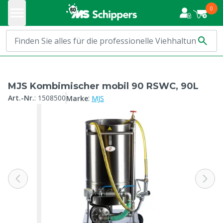
0
MJS Kombimischer mobil 90 RSWC, 90L
:
Art.-Nr.
:
1508500
Marke
MJS