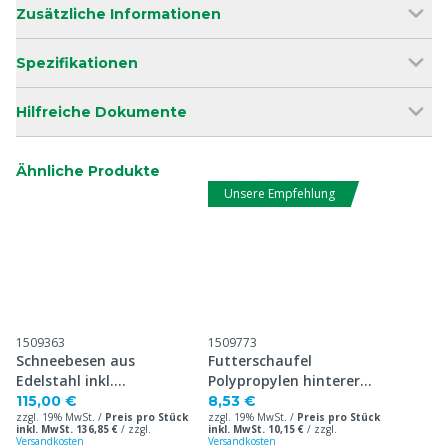
Zusätzliche Informationen
Spezifikationen
Hilfreiche Dokumente
Ähnliche Produkte
Unsere Empfehlung
1509363
1509773
Schneebesen aus
Futterschaufel
Edelstahl inkl.
Polypropylen hinterer
Temperaturanzeige
Griff, 1000 g
115,00 €
8,53 €
zzgl. 19% MwSt. /
Preis pro Stück
zzgl. 19% MwSt. /
Preis pro Stück
inkl. MwSt. 136,85 €
/
zzgl.
inkl. MwSt. 10,15 €
/
zzgl.
Versandkosten
Versandkosten