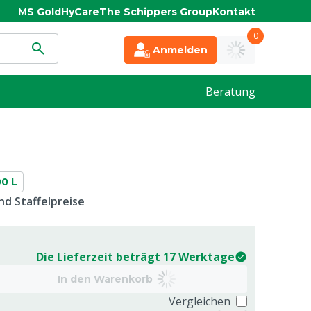
MS Gold
HyCare
The Schippers Group
Kontakt
0
Anmelden
Beratung
0 L
d Staffelpreise
Die Lieferzeit beträgt 17 Werktage
In den Warenkorb
Vergleichen