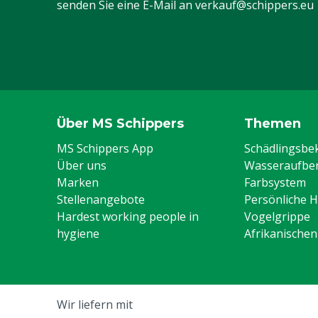
senden Sie eine E-Mail an
verkauf@schippers.eu
Inhalt
50 L
Über MS Schippers
Themen
MS Schippers App
Schädlingsb
Über uns
Wasseraufber
Marken
Farbsystem
Stellenangebote
Persönliche 
Hardest working people in
Vogelgrippe
hygiene
Afrikanische
Wir liefern mit