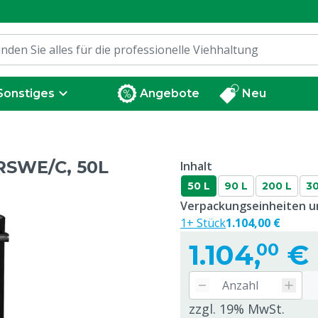
Sonstiges
Angebote
Neu
RSWE/C, 50L
Inhalt
50 L
90 L
200 L
30
Verpackungseinheiten un
1+ Stück
1.104,00 €
1.104,
€
00
zzgl. 19% MwSt.