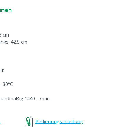
onen
5 cm
nks: 42,5 cm
lt
– 30°C
ndardmäßig 1440 U/min
e
n
Bedienungsanleitung