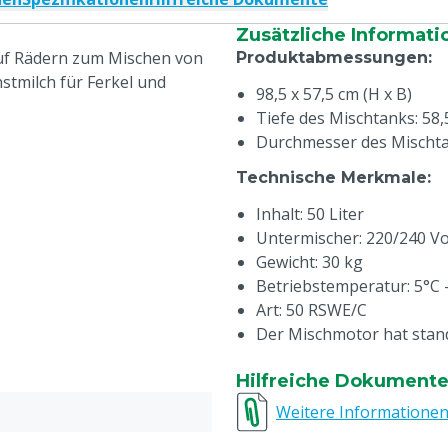
Zusätzliche Informati
auf Rädern zum Mischen von
Produktabmessungen
:
tmilch für Ferkel und
98,5 x 57,5 cm (H x B)
Tiefe des Mischtanks: 58,
Durchmesser des Mischta
Technische Merkmale
:
Inhalt: 50 Liter
Untermischer: 220/240 Vo
Gewicht: 30 kg
Betriebstemperatur: 5°C 
Art: 50 RSWE/C
Der Mischmotor hat sta
Hilfreiche Dokument
Weitere Informatione