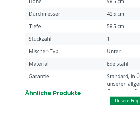
Höhe
98.5 cm
Durchmesser
42.5 cm
Tiefe
58.5 cm
Stückzahl
1
Mischer-Typ
Unter
Material
Edelstahl
Garantie
Standard, in 
unseren allge
Garantiebedin
Ähnliche Produkte
Überschrift "
Unsere Emp
Beschwerden 
Webseite aufg
Dokumentationshinweis
Lesen Sie sic
unbedingt di