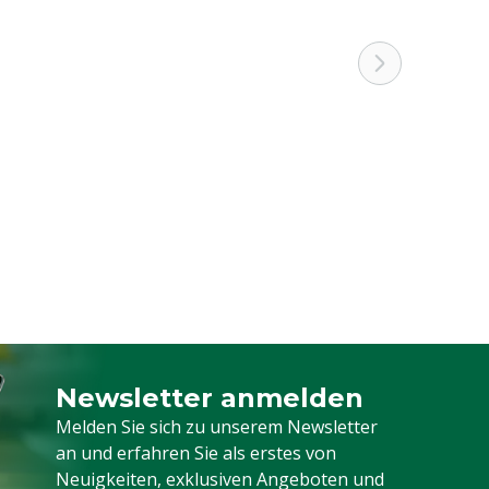
Newsletter anmelden
Melden Sie sich für unseren Newsletter a
Melden Sie sich zu unserem Newsletter
an und erfahren Sie als erstes von
Neuigkeiten, exklusiven Angeboten und