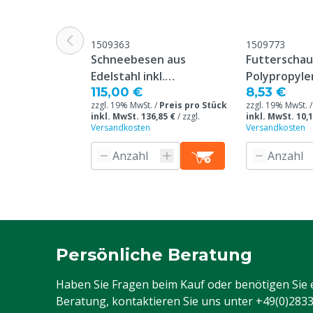
durch.
Tierarten
Rindvieh, Sch
1509363
1509773
Grund nicht rückgabefähig
Dieses Produkt
Schneebesen aus
Futterschau
bestellt und 
Edelstahl inkl.
Polypropyle
115,00 €
nicht stornier
8,53 €
Temperaturanzeige
Griff, 1000 g
zzgl. 19% MwSt. /
Preis pro Stück
zzgl. 19% MwSt. 
inkl. MwSt. 136,85 €
/
zzgl.
inkl. MwSt. 10,1
Tierartenspezifisch
Ferkel, Kälber
Versandkosten
Versandkosten
Ziegenlämme
Stromquelle
Netzstrom
Mobil VS Stationär
Mobil
Spannung
230 V
Schalter
Keine
Persönliche Beratung
Typ Nummer
50 RSWE/C
Haben Sie Fragen beim Kauf oder benötigen Sie 
Beratung, kontaktieren Sie uns unter
+49(0)283
Gewicht
30 kg