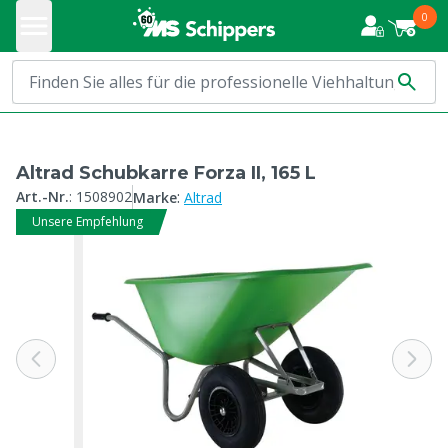
0
Altrad Schubkarre Forza II, 165 L
:
Art.-Nr.
:
1508902
Marke
Altrad
Unsere Empfehlung