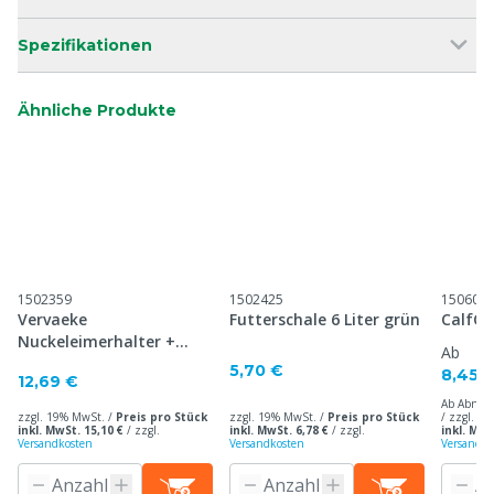
Spezifikationen
Ähnliche Produkte
1502359
1502425
150604
Vervaeke
Futterschale 6 Liter grün
CalfOTe
Nuckeleimerhalter +
Ab
Verriegelung
5,70 €
8,45 
12,69 €
Ab Abnah
zzgl. 19% MwSt. /
Preis pro Stück
zzgl. 19% MwSt. /
Preis pro Stück
/ zzgl. 1
inkl. MwSt. 15,10 €
/
zzgl.
inkl. MwSt. 6,78 €
/
zzgl.
inkl. MwS
Versandkosten
Versandkosten
Versandko