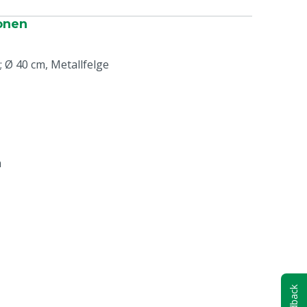
onen
; Ø 40 cm, Metallfelge
m
Feedback