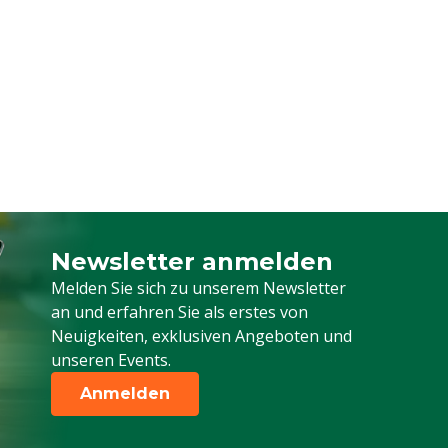
Newsletter anmelden
Melden Sie sich für unseren Newsletter a
Melden Sie sich zu unserem Newsletter
an und erfahren Sie als erstes von
Neuigkeiten, exklusiven Angeboten und
unseren Events.
Anmelden