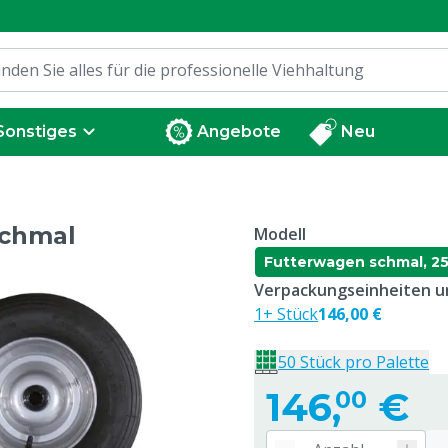
Sonstiges
Angebote
Neu
schmal
Modell
Futterwagen schmal, 25
Verpackungseinheiten un
1+ Stück
146,00 €
50 Stück pro Palette
146,
€
00