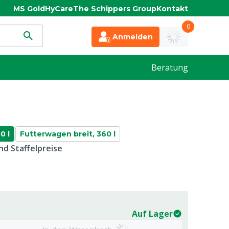
MS Gold
HyCare
The Schippers Group
Kontakt
0
Anmelden
Beratung
0 l
Futterwagen breit, 360 l
d Staffelpreise
Auf Lager