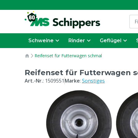
Schweine
Rinder
Geflügel
Reifenset für Futterwagen schmal
Reifenset für Futterwagen 
Art.-Nr.
:
1509551
Marke
:
Sonstiges