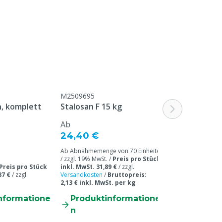
Weiß
250 ml
M2509695
M2509713
, komplett
Stalosan F 15 kg
MS Golddust
Ab
Ab
24,40 €
32,00 €
Ab Abnahmemenge von 70 Einheiten
Ab Abnahmemenge 
/ zzgl. 19% MwSt. /
Preis pro Stück
/ zzgl. 19% MwSt. 
Preis pro Stück
inkl. MwSt. 31,89 €
/
zzgl.
inkl. MwSt. 43,08
37 €
/
zzgl.
Versandkosten
/
Bruttopreis:
Versandkosten
/
B
2,13 € inkl. MwSt. per kg
1,72 € inkl. MwSt
nformatione
Produktinformatione
Produkti
n
n