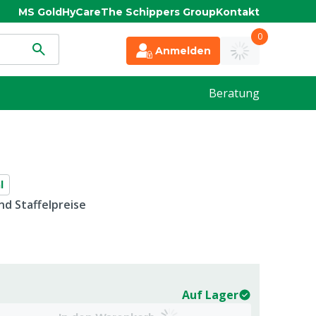
MS Gold
HyCare
The Schippers Group
Kontakt
0
Anmelden
Beratung
l
d Staffelpreise
Auf Lager