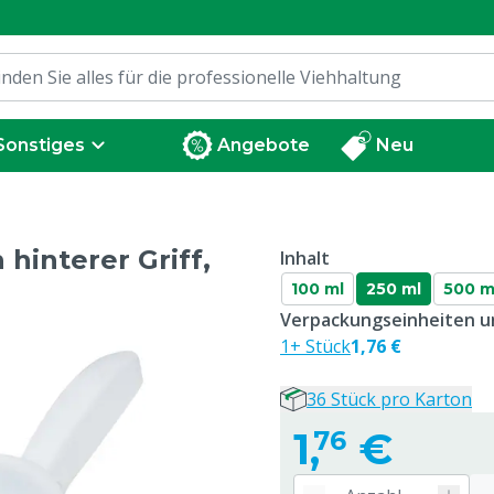
Sonstiges
Angebote
Neu
hinterer Griff,
Inhalt
100 ml
250 ml
500 m
Verpackungseinheiten un
1+ Stück
1,76 €
36 Stück pro Karton
1,
€
76