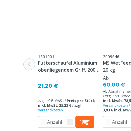
1501901
2909646
Futterschaufel Aluminium
MS WetFeed 
obenliegendem Griff, 2000
20 kg
g
Ab
60,00 €
21,20 €
Ab Abnahmemeng
/ zzgl. 19% MwSt.
zzgl. 19% MwSt. /
Preis pro Stück
inkl. MwSt. 78,5
inkl. MwSt. 25,23 €
/
zzgl.
Versandkosten
/
Versandkosten
3,93 € inkl. Mw