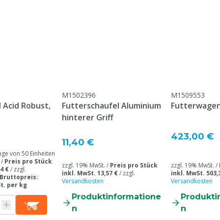
Farbe
Inhalt
M1502396
M1509553
Acid Robust,
Futterschaufel Aluminium
Futterwagen
hinterer Griff
423,00 €
11,40 €
e von 50 Einheiten
 /
Preis pro Stück
zzgl. 19% MwSt. /
Preis pro Stück
zzgl. 19% MwSt. /
4 €
/
zzgl.
inkl. MwSt. 13,57 €
/
zzgl.
inkl. MwSt. 503,
Bruttopreis:
Versandkosten
Versandkosten
St. per kg
Produktinformatione
Produkti
n
n