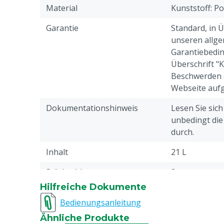
Material
Kunststoff: P
Garantie
Standard, in 
unseren allge
Garantiebedin
Überschrift "
Beschwerden 
Webseite aufg
Dokumentationshinweis
Lesen Sie sic
unbedingt di
durch.
Inhalt
21 L
Stückzahl
2
Hilfreiche Dokumente
Farbe
Grün
Bedienungsanleitung
Ähnliche Produkte