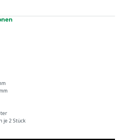
onen
 mm
 mm
iter
n je 2 Stück