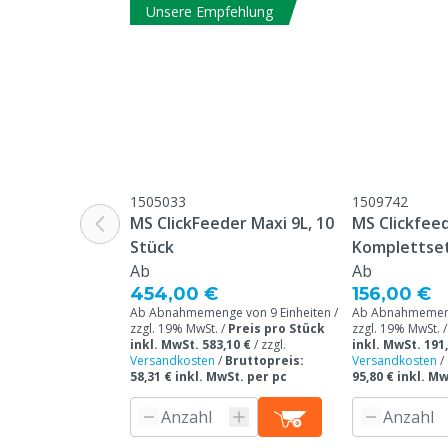
Unsere Empfehlung
1505033
1509742
MS ClickFeeder Maxi 9L, 10
MS Clickfeed
Stück
Komplettset
Ab
Ab
454,00 €
156,00 €
Ab Abnahmemenge von 9 Einheiten /
Ab Abnahmemenge
zzgl. 19% MwSt. /
Preis pro Stück
zzgl. 19% MwSt. 
inkl. MwSt. 583,10 €
/
zzgl.
inkl. MwSt. 191
Versandkosten
/
Bruttopreis:
Versandkosten
/
58,31 € inkl. MwSt. per pc
95,80 € inkl. M