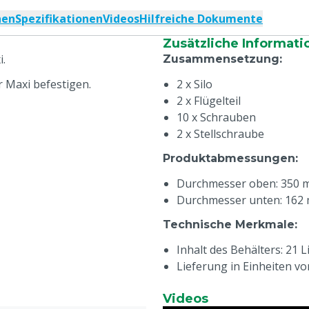
nen
Spezifikationen
Videos
Hilfreiche Dokumente
Zusätzliche Informati
i.
Zusammensetzung
:
r Maxi befestigen.
2 x Silo
2 x Flügelteil
10 x Schrauben
2 x Stellschraube
Produktabmessungen
:
Durchmesser oben: 350
Durchmesser unten: 162
Technische Merkmale
:
Inhalt des Behälters: 21 L
Lieferung in Einheiten vo
Videos