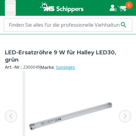
0
LED-Ersatzröhre 9 W für Halley LED30,
grün
:
Art.-Nr.
:
2300049
Marke
Sonstiges