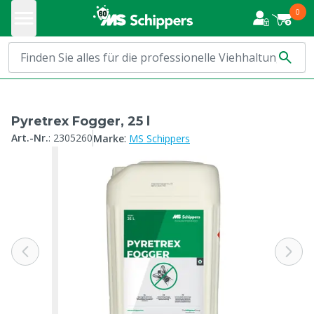
0
Pyretrex Fogger, 25 l
:
Art.-Nr.
:
2305260
Marke
MS Schippers