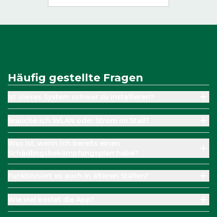
Häufig gestellte Fragen
Ist dieses System schwer zu installieren?
Brauche ich WLAN oder Strom im Stall?
Was ist, wenn ich bereits einen
Schädlingsbekämpfungsplan habe?
Funktioniert es auch in älteren Ställen?
Wie viel kostet die App?