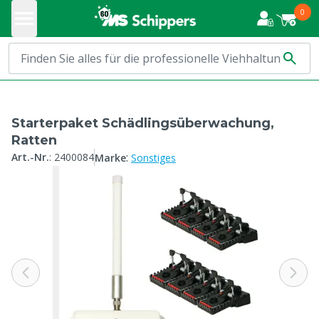
0
Starterpaket Schädlingsüberwachung,
Ratten
:
Art.-Nr.
:
2400084
Marke
Sonstiges