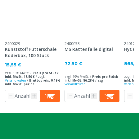
2400029
2400073
240122
Kunststoff Futterschale
MS Rattenfalle digital
HyCare
Köderbox, 100 Stück
72,50 €
865,5
15,55 €
zzgl. 19% MwSt. /
Preis pro Stück
inkl. MwSt. 18,50 €
/
zzgl.
zzgl. 19% MwSt. /
Preis pro Stück
zzgl. 19%
Versandkosten
/
Bruttopreis: 0,19 €
inkl. MwSt. 86,28 €
/
zzgl.
inkl. MwS
inkl. MwSt. per pc
Versandkosten
Versandko