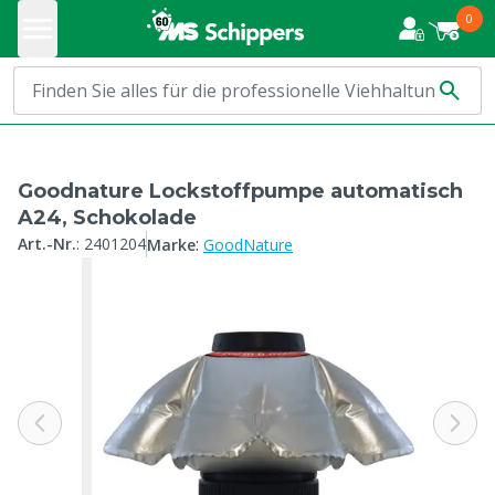
0
Goodnature Lockstoffpumpe automatisch
A24, Schokolade
:
Art.-Nr.
:
2401204
Marke
GoodNature