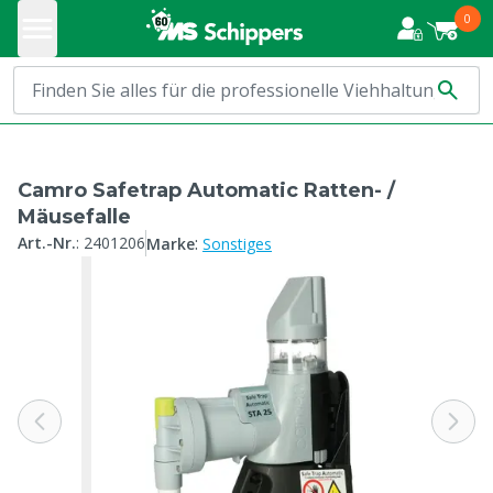
0
Camro Safetrap Automatic Ratten- /
Mäusefalle
:
Art.-Nr.
:
2401206
Marke
Sonstiges