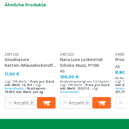
Ähnliche Produkte
2401202
2401223
240800
Goodnature
Nara Lure Lockmittel
Provok
Ratten-/Mäuselockstoff
Schoko-Nuss, P/100
Ab
Schokolade, 200 Gramm
Ab
8,80 
11,90 €
106,00 €
Ab Abnah
zzgl. 19% MwSt. /
Preis pro Stück
Ab Abnahmemenge von 3 Einheiten /
zzgl. 19%
inkl. MwSt. 14,16 €
/
zzgl.
zzgl. 19% MwSt. /
Preis pro Stück
inkl. MwS
Versandkosten
/
Bruttopreis:
inkl. MwSt. 130,31 €
/
zzgl.
Versandko
70,80 € inkl. MwSt. per kg
Versandkosten
251,79 € 