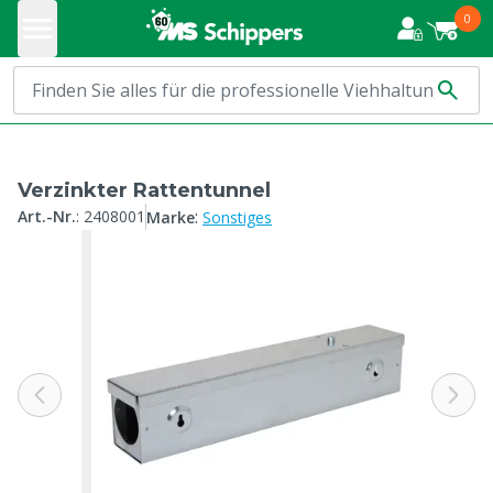
0
Verzinkter Rattentunnel
:
Art.-Nr.
:
2408001
Marke
Sonstiges