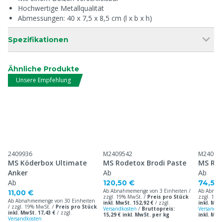
Hochwertige Metallqualität
Abmessungen: 40 x 7,5 x 8,5 cm (l x b x h)
Spezifikationen
Ähnliche Produkte
Unsere Empfehlung
2409936
M2409542
M24095
MS Köderbox Ultimate
MS Rodetox Brodi Paste
MS Rod
Anker
Ab
Ab
Ab
120,50 €
74,50
Ab Abnahmemenge von 3 Einheiten /
Ab Abnah
11,00 €
zzgl. 19% MwSt. /
Preis pro Stück
zzgl. 19%
Ab Abnahmemenge von 30 Einheiten
inkl. MwSt. 152,92 €
/
zzgl.
inkl. MwS
/ zzgl. 19% MwSt. /
Preis pro Stück
Versandkosten
/
Bruttopreis:
Versandko
inkl. MwSt. 17,43 €
/
zzgl.
15,29 € inkl. MwSt. per kg
inkl. MwS
Versandkosten