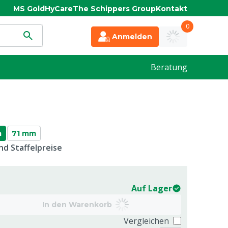
MS Gold
HyCare
The Schippers Group
Kontakt
0
Anmelden
Beratung
m
71 mm
d Staffelpreise
Auf Lager
In den Warenkorb
Vergleichen