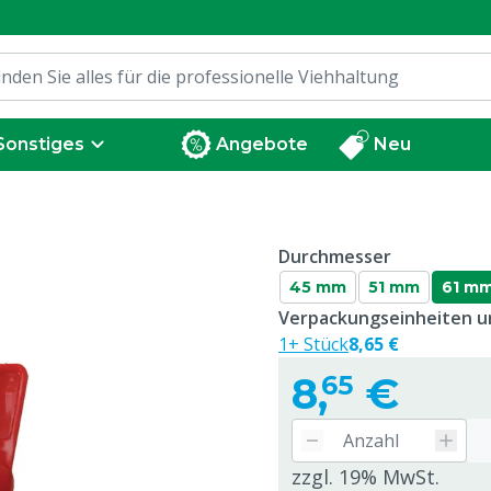
Sonstiges
Angebote
Neu
Durchmesser
45 mm
51 mm
61 m
Verpackungseinheiten un
1+ Stück
8,65 €
8,
€
65
zzgl. 19% MwSt.