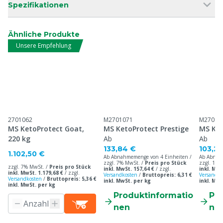
Spezifikationen
Ähnliche Produkte
Unsere Empfehlung
2701062
M2701071
M27010
MS KetoProtect Goat,
MS KetoProtect Prestige
MS Ket
220 kg
Ab
Ab
133,84 €
103,27
1.102,50 €
Ab Abnahmemenge von 4 Einheiten /
Ab Abnah
zzgl. 7% MwSt. /
Preis pro Stück
zzgl. 19%
zzgl. 7% MwSt. /
Preis pro Stück
inkl. MwSt. 157,64 €
/
zzgl.
inkl. MwS
inkl. MwSt. 1.179,68 €
/
zzgl.
Versandkosten
/
Bruttopreis: 6,31 €
Versandko
Versandkosten
/
Bruttopreis: 5,36 €
inkl. MwSt. per kg
inkl. MwS
inkl. MwSt. per kg
Produktinformatio
Pr
nen
ne