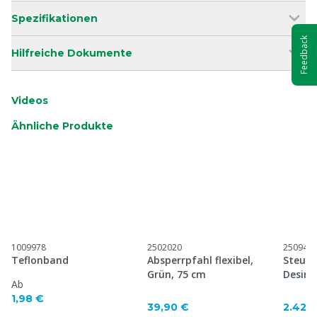
Spezifikationen
Feedback
Hilfreiche Dokumente
Videos
Ähnliche Produkte
1009978
2502020
250944
Teflonband
Absperrpfahl flexibel,
Steuer
Grün, 75 cm
Desinf
Ab
1,98 €
39,90 €
2.420