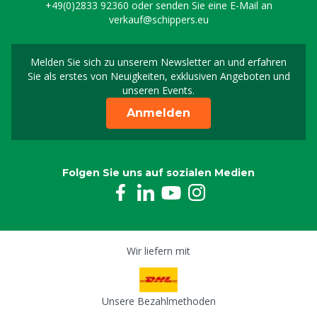
+49(0)2833 92360
oder senden Sie eine E-Mail an
verkauf@schippers.eu
Teflonband
1009978
Melden Sie sich zu unserem Newsletter an und erfahren
Melden Sie sich für uns
Sie als erstes von Neuigkeiten, exklusiven Angeboten und
Gewindebolzen M8 x 35
unseren Events.
8805201
Anmelden
Schlauchklemme 20 - 30 mm
8805215
Folgen Sie uns auf sozialen Medien
Rohrschellen 3/4"
8805322
Klemme 3/4" verzinkt
Wir liefern mit
8805323
Unsere Bezahlmethoden
Endkappe 3/4 V2A