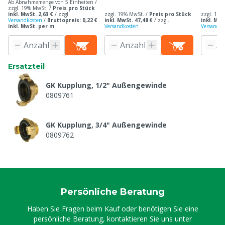
Ab Abnahmemenge von 5 Einheiten /
zzgl. 19% MwSt. /
Preis pro Stück
inkl. MwSt. 2,63 €
/
zzgl.
zzgl. 19% MwSt. /
Preis pro Stück
zzgl. 19%
Versandkosten
/
Bruttopreis: 0,22 €
inkl. MwSt. 47,48 €
/
zzgl.
inkl. MwS
inkl. MwSt. per m
Versandkosten
Versandko
Ersatzteil
GK Kupplung, 1/2" Außengewinde
0809761
GK Kupplung, 3/4" Außengewinde
0809762
GK Kupplung, 1" Schlauchtülle
0809773
Persönliche Beratung
Alfaflex Schauch 1", 50 m
Haben Sie Fragen beim Kauf oder benötigen Sie eine
0809925
persönliche Beratung, kontaktieren Sie uns unter