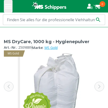
0
MS DryCare, 1000 kg - Hygienepulver
:
Art.-Nr.
:
2509889
Marke
MS Gold
MS Gold