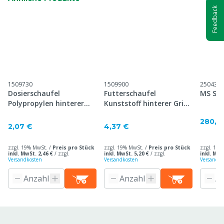
Feedback
1509730
1509900
250435
Dosierschaufel
Futterschaufel
MS Spr
Polypropylen hinterer
Kunststoff hinterer Griff,
Griff, 100 ml
1500 g
280,5
2,07 €
4,37 €
zzgl. 19% MwSt. /
Preis pro Stück
zzgl. 19% MwSt. /
Preis pro Stück
zzgl. 19%
inkl. MwSt. 2,46 €
/
zzgl.
inkl. MwSt. 5,20 €
/
zzgl.
inkl. MwS
Versandkosten
Versandkosten
Versandko