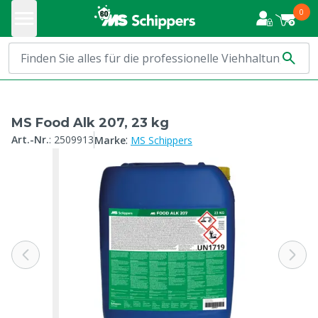
0
MS Food Alk 207, 23 kg
:
Art.-Nr.
:
2509913
Marke
MS Schippers