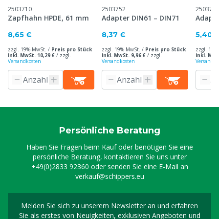
2503710
2503752
250375
Zapfhahn HPDE, 61 mm
Adapter DIN61 – DIN71
Adapte
8,65 €
8,37 €
5,40 
zzgl. 19% MwSt. /
Preis pro Stück
zzgl. 19% MwSt. /
Preis pro Stück
zzgl. 19%
inkl. MwSt. 10,29 €
/
zzgl.
inkl. MwSt. 9,96 €
/
zzgl.
inkl. MwS
Versandkosten
Versandkosten
Versandko
Persönliche Beratung
Haben Sie Fragen beim Kauf oder benötigen Sie eine
persönliche Beratung, kontaktieren Sie uns unter
+49(0)2833 92360
oder senden Sie eine E-Mail an
verkauf@schippers.eu
Melden Sie sich zu unserem Newsletter an und erfahren
Melden Sie sich für uns
Sie als erstes von Neuigkeiten, exklusiven Angeboten und