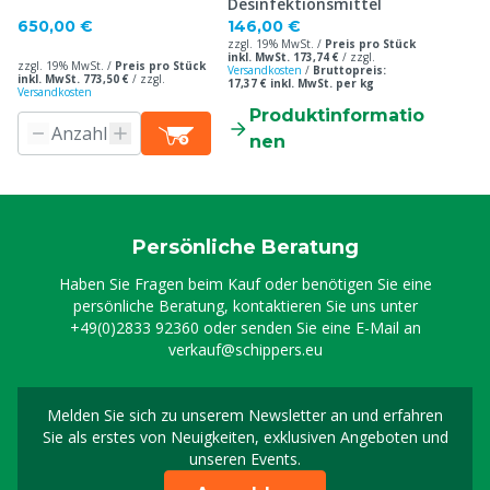
Desinfektionsmittel
650,00 €
146,00 €
zzgl. 19% MwSt. /
Preis pro Stück
inkl. MwSt. 173,74 €
/
zzgl.
zzgl. 19% MwSt. /
Preis pro Stück
Versandkosten
/
Bruttopreis:
inkl. MwSt. 773,50 €
/
zzgl.
17,37 € inkl. MwSt. per kg
Versandkosten
Produktinformatio
nen
Persönliche Beratung
Haben Sie Fragen beim Kauf oder benötigen Sie eine
persönliche Beratung, kontaktieren Sie uns unter
+49(0)2833 92360
oder senden Sie eine E-Mail an
verkauf@schippers.eu
Melden Sie sich zu unserem Newsletter an und erfahren
Melden Sie sich für uns
Sie als erstes von Neuigkeiten, exklusiven Angeboten und
unseren Events.