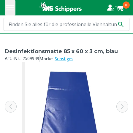
0
Desinfektionsmatte 85 x 60 x 3 cm, blau
:
Art.-Nr.
:
2509949
Marke
Sonstiges