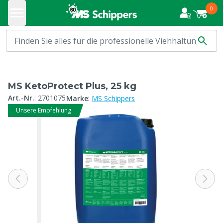
0
MS KetoProtect Plus, 25 kg
:
Art.-Nr.
:
2701075
Marke
MS Schippers
Unsere Empfehlung