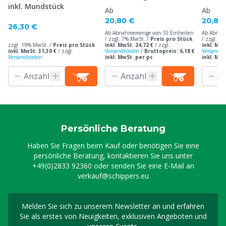
inkl. Mundstück
Ab
Ab
20,80 €
20,80
26,30 €
Ab Abnahmemenge von 10 Einheiten
Ab Abnah
/ zzgl. 7% MwSt. /
Preis pro Stück
/ zzgl. 7
zzgl. 19% MwSt. /
Preis pro Stück
inkl. MwSt. 24,72 €
/
zzgl.
inkl. MwS
inkl. MwSt. 31,30 €
/
zzgl.
Versandkosten
/
Bruttopreis: 6,18 €
Versandko
Versandkosten
inkl. MwSt. per pc
inkl. MwS
Persönliche Beratung
Haben Sie Fragen beim Kauf oder benötigen Sie eine
persönliche Beratung, kontaktieren Sie uns unter
+49(0)2833 92360
oder senden Sie eine E-Mail an
verkauf@schippers.eu
Melden Sie sich zu unserem Newsletter an und erfahren
Melden Sie sich für uns
Sie als erstes von Neuigkeiten, exklusiven Angeboten und