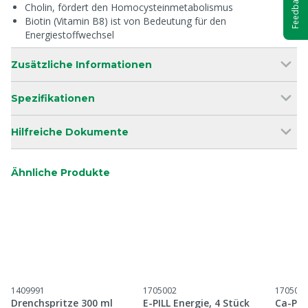
Feedback
Cholin, fördert den Homocysteinmetabolismus
Biotin (Vitamin B8) ist von Bedeutung für den
Energiestoffwechsel
Zusätzliche Informationen
Spezifikationen
Hilfreiche Dokumente
Ähnliche Produkte
1409991
1705002
170500
Drenchspritze 300 ml
E-PILL Energie, 4 Stück
Ca-PIL