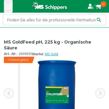
0
MS GoldFeed pH, 225 kg - Organische
Säure
:
Art.-Nr.
:
2909695
Marke
MS Gold
Onlineangebot