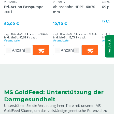
2509908
2509957
430977
Ezi-Action Fasspumpe
Ablasshahn HDPE, 60/70
XS pH-
200 l
mm
121,50
82,00 €
10,70 €
zzgl. 19% MwSt. /
Preis pro Stück
zzgl. 19% MwSt. /
Preis pro Stück
zzgl. 19%
inkl. MwSt. 97,58 €
/
zzgl.
inkl. MwSt. 12,73 €
/
zzgl.
inkl. MwS
Versandkosten
Versandkosten
Versandko
Feedback
MS GoldFeed: Unterstützung der
Darmgesundheit
Unterstützen Sie die Verdauung Ihrer Tiere mit unseren MS
GoldFeed Säuren, um das vollständige genetische Potenzial zu