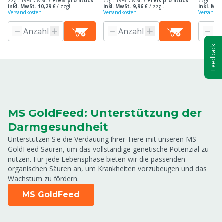
zzgl. 19% MwSt. /
Preis pro Stück
zzgl. 19% MwSt. /
Preis pro Stück
zzgl. 19%
inkl. MwSt. 10,29 €
/
zzgl.
inkl. MwSt. 9,96 €
/
zzgl.
inkl. MwS
Versandkosten
Versandkosten
Versandko
Feedback
MS GoldFeed: Unterstützung der
Darmgesundheit
Unterstützen Sie die Verdauung Ihrer Tiere mit unseren MS
GoldFeed Säuren, um das vollständige genetische Potenzial zu
nutzen. Für jede Lebensphase bieten wir die passenden
organischen Säuren an, um Krankheiten vorzubeugen und das
Wachstum zu fördern.
MS GoldFeed