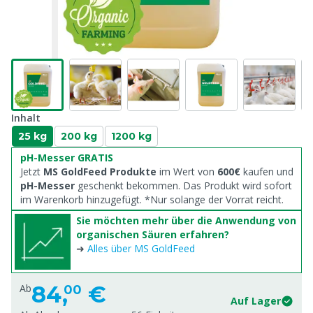
Inhalt
25 kg
200 kg
1200 kg
pH-Messer GRATIS
Jetzt
MS GoldFeed Produkte
im Wert von
600€
kaufen und
pH-Messer
geschenkt bekommen. Das Produkt wird sofort
im Warenkorb hinzugefügt. *Nur solange der Vorrat reicht.
Sie möchten mehr über die Anwendung von
organischen Säuren erfahren?
➜
Alles über MS GoldFeed
84,
€
Ab
00
Auf Lager