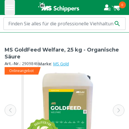
0
MS GoldFeed Welfare, 25 kg - Organische
Säure
:
Art.-Nr.
:
2909846
Marke
MS Gold
Onlineangebot