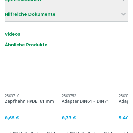
Hilfreiche Dokumente
Videos
Ähnliche Produkte
2503710
2503752
250375
Zapfhahn HPDE, 61 mm
Adapter DIN61 – DIN71
Adapte
8,65 €
8,37 €
5,40 