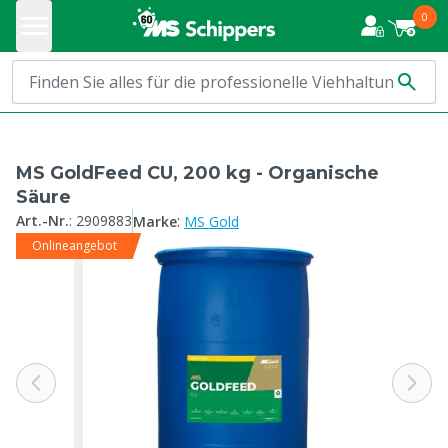
0
MS GoldFeed CU, 200 kg - Organische
Säure
:
Art.-Nr.
:
2909883
Marke
MS Gold
Onlineangebot