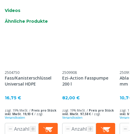
Videos
Ähnliche Produkte
2504750
2509908
250995
Fass/Kanisterschlüssel
Ezi-Action Fasspumpe
Ablass
Universal HDPE
200 l
mm
16,75 €
82,00 €
10,70 
zzgl. 19% MwSt. /
Preis pro Stück
zzgl. 19% MwSt. /
Preis pro Stück
zzgl. 19%
inkl. MwSt. 19,93 €
/
zzgl.
inkl. MwSt. 97,58 €
/
zzgl.
inkl. MwS
Versandkosten
Versandkosten
Versandko