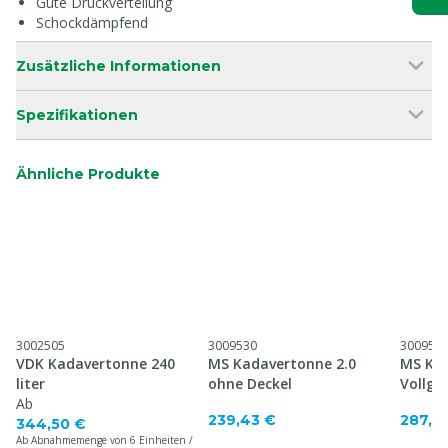
Gute Druckverteilung
Schockdämpfend
Zusätzliche Informationen
Spezifikationen
Ähnliche Produkte
3002505
3009530
300953
VDK Kadavertonne 240
MS Kadavertonne 2.0
MS Kad
liter
ohne Deckel
Vollgu
Ab
239,43 €
287,0
344,50 €
Ab Abnahmemenge von 6 Einheiten /