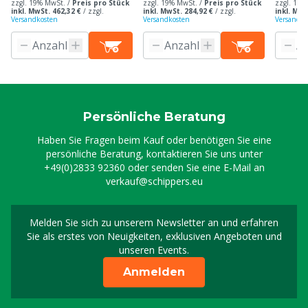
zzgl. 19% MwSt. /
Preis pro Stück
zzgl. 19% MwSt. /
Preis pro Stück
zzgl. 19%
inkl. MwSt. 462,32 €
/
zzgl.
inkl. MwSt. 284,92 €
/
zzgl.
inkl. MwS
Versandkosten
Versandkosten
Versandko
Persönliche Beratung
Haben Sie Fragen beim Kauf oder benötigen Sie eine
persönliche Beratung, kontaktieren Sie uns unter
+49(0)2833 92360
oder senden Sie eine E-Mail an
verkauf@schippers.eu
Melden Sie sich zu unserem Newsletter an und erfahren
Melden Sie sich für uns
Sie als erstes von Neuigkeiten, exklusiven Angeboten und
unseren Events.
Anmelden