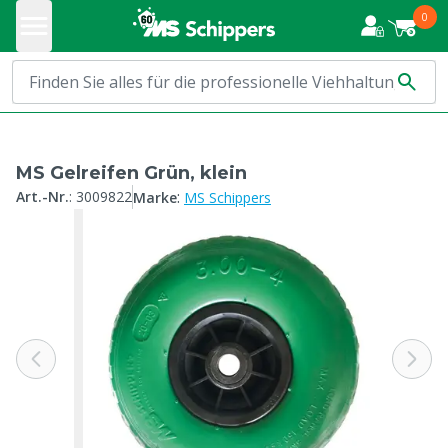
0
MS Gelreifen Grün, klein
:
Art.-Nr.
:
3009822
Marke
MS Schippers