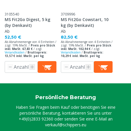
3105540
3709996
MS Fit2Go Digest, 5 kg
MS Fit2Go Cowstart, 10
(by Denkavit)
kg (by Denkavit)
Ab
Ab
52,50 €
82,50 €
Ab Abnahmemenge von 4 Einheiten /
Ab Abnahmemenge von 4 Einheiten /
zzgl. 19% MwSt. /
Preis pro Stück
zzgl. 19% MwSt. /
Preis pro Stück
inkl. MwSt. 67,83 €
/
zzgl.
inkl. MwSt. 102,94 €
/
zzgl.
Versandkosten
/
Bruttopreis:
Versandkosten
/
Bruttopreis:
13,57 € inkl. MwSt. per kg
10,29 € inkl. MwSt. per kg
Persönliche Beratung
Haben Sie Fragen beim Kauf oder benötigen Sie eine
persönliche Beratung, kontaktieren Sie uns unter
+49(0)2833 92360
oder senden Sie eine E-Mail an
verkauf@schippers.eu