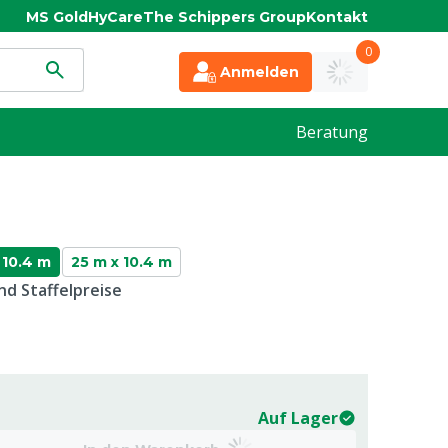
MS Gold
HyCare
The Schippers Group
Kontakt
0
Anmelden
Beratung
 10.4 m
25 m x 10.4 m
d Staffelpreise
Auf Lager