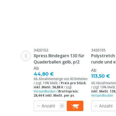
3420102
3420105
Xpress Bindegarn 130 für
Polystretch 
Quaderballen gelb, p/2
runde und e
Ab
25my 0,75 x
Ab
44,80 €
113,50 €
Ab Abnahmemenge von 60 Einheiten
/ zzgl. 19% MwSt. /
Preis pro Stück
Ab Abnahmemeng
inkl. MwSt. 56,88 €
/
zzgl.
/ zzgl. 19% MwSt.
Versandkosten
/
Bruttopreis:
inkl. MwSt. 139
28,44 € inkl. MwSt. per pc
Versandkosten