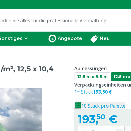
Sonstiges
Angebote
Neu
², 12,5 x 10,4
Abmessungen
12.5 m x 9.8 m
12.5 m x
Verpackungseinheiten un
1+ Stück
193,50 €
10 Stück pro Palette
193,
€
50