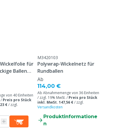
Tierarten
Silage
Tuchgewicht
Farbe
M3420103
Wickelfolie für
Polywrap-Wickelnetz für
Fläche
ckige Ballen
Rundballen
 1500 m
Ab
114,00 €
Ab Abnahmemenge von 36 Einheiten
e von 40 Einheiten
/ zzgl. 19% MwSt. /
Preis pro Stück
 /
Preis pro Stück
inkl. MwSt. 147,56 €
/
zzgl.
,23 €
/
zzgl.
Versandkosten
Produktinformatione
n