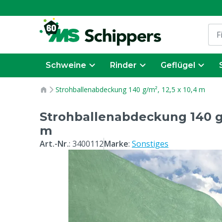
Schweine
Rinder
Geflügel
Strohballenabdeckung 140 g/m², 12,5 x 10,4 m
Strohballenabdeckung 140 g/m
m
Art.-Nr.
:
3400112
Marke
:
Sonstiges