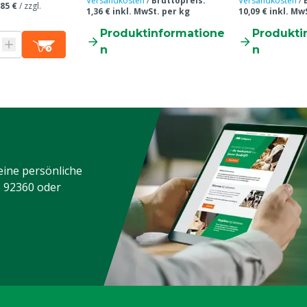
Versandkosten
/
Bruttopreis:
Versandkosten
/
,85 €
/
zzgl.
1,36 € inkl. MwSt. per kg
10,09 € inkl. Mw
Produktinformatione
Produkti
n
n
eine persönliche
3 92360
oder