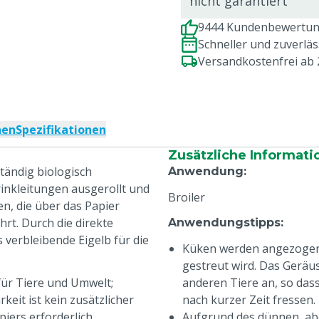
nicht garantiert
9444 Kundenbewertung
Schneller und zuverlä
Versandkostenfrei ab
nen
Spezifikationen
Zusätzliche Informati
tändig biologisch
Anwendung
:
inkleitungen ausgerollt und
Broiler
n, die über das Papier
rt. Durch die direkte
Anwendungstipps
:
verbleibende Eigelb für die
Küken werden angezogen,
gestreut wird. Das Geräu
für Tiere und Umwelt;
anderen Tiere an, so dass
eit ist kein zusätzlicher
nach kurzer Zeit fressen.
ers erforderlich.
Aufgrund des dünnen, abe