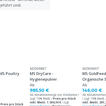
eführt sind.
M2509887
M2909697
 MS Poultry
MS DryCare -
MS GoldFeed 
Hygienepulver
Organische 
Ab
Ab
985,50 €
146,00 €
Ab Abnahmemenge von 4 Einheiten /
Ab Abnahmemenge
zzgl. 19% MwSt. /
Preis pro Stück
/ zzgl. 19% MwSt. 
inkl. MwSt. 1.364,34 €
/
zzgl.
inkl. MwSt. 201,
/
Preis pro Stück