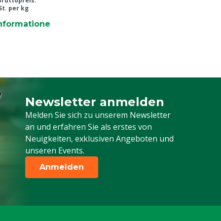
Bruttopreis:
St. per kg
nformatione
Newsletter anmelden
Melden Sie sich für unseren Newsletter a
Melden Sie sich zu unserem Newsletter
an und erfahren Sie als erstes von
Neuigkeiten, exklusiven Angeboten und
unseren Events.
Anmelden