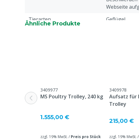
Webseite aufg
Tierarten
Geflügel
Ähnliche Produkte
Tierartenspezifisch
Küken
Biologisch abbaubar
Ja, 2-3 Tagen
Farbe
Grau
Fläche
145.2 m²
Tuchgewicht
38 g/m²
3409977
3409978
MS Poultry Trolley, 240 kg
Aufsatz für
Trolley
1.555,00 €
215,00 €
zzgl. 19% MwSt. /
Preis pro Stück
zzgl. 19% MwSt. 