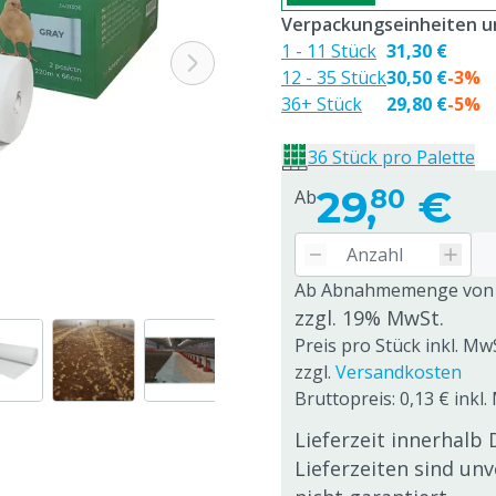
Verpackungseinheiten un
1 - 11 Stück
31,30 €
12 - 35 Stück
30,50 €
-3%
36+ Stück
29,80 €
-5%
36 Stück pro Palette
29,
€
80
Ab
Ab Abnahmemenge von
zzgl. 19% MwSt.
Preis pro Stück inkl. Mw
zzgl.
Versandkosten
Bruttopreis: 0,13 € inkl
Lieferzeit innerhalb 
Lieferzeiten sind un