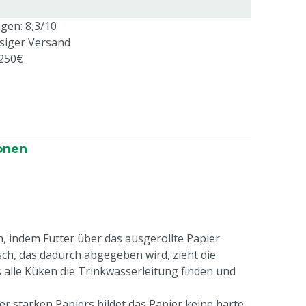
en: 8,3/10
ssiger Versand
 250€
onen
 indem Futter über das ausgerollte Papier
sch, das dadurch abgegeben wird, zieht die
 alle Küken die Trinkwasserleitung finden und
r starken Papiers bildet das Papier keine harte