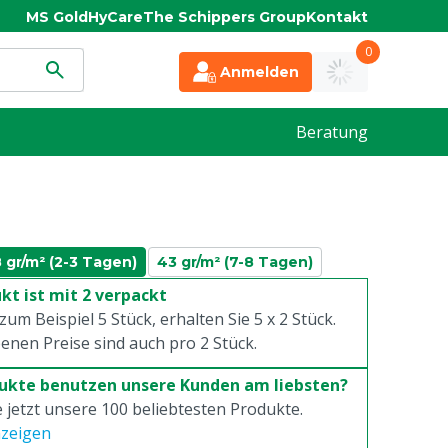
MS Gold
HyCare
The Schippers Group
Kontakt
0
Anmelden
Beratung
 gr/m² (2-3 Tagen)
43 gr/m² (7-8 Tagen)
kt ist mit 2 verpackt
 zum Beispiel 5 Stück, erhalten Sie 5 x
2
Stück.
enen Preise sind auch pro
2
Stück.
ukte benutzen unsere Kunden am liebsten?
 jetzt unsere 100 beliebtesten Produkte.
nzeigen