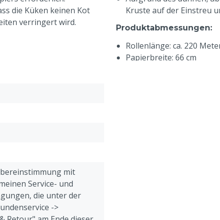
ss die Küken keinen Kot
Kruste auf der Einstreu un
ten verringert wird.
Produktabmessungen
:
Rollenlänge: ca. 220 Mete
Papierbreite: 66 cm
Technische Merkmale
:
Gewicht: 38 Gramm/m²
 x B)
Farbe: Grau
Inhalt: 2 Rollen
Übereinstimmung mit
meinen Service- und
gungen, die unter der
Kundenservice ->
& Retour" am Ende dieser