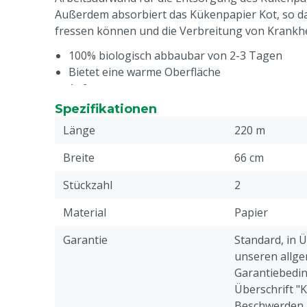
Außerdem absorbiert das Kükenpapier Kot, so da
fressen können und die Verbreitung von Krankhei
100% biologisch abbaubar von 2-3 Tagen
Bietet eine warme Oberfläche
Aufgeraut
Feuchtigkeitsabsorbierend
Spezifikationen
Gewicht: 38 Gramm/m²
Länge
220 m
Abmessungen pro Rolle: ca. 220 x 0,66 Meter (l
Breite
66 cm
Stückzahl
2
Material
Papier
Garantie
Standard, in 
unseren allge
Garantiebedin
Überschrift "
Beschwerden 