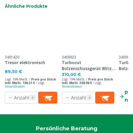
Ähnliche Produkte
3401420
3409923
340992
Tresor elektronisch
Turbocut
Turbo
Bolzenschussgerät Blitz
Bolzen
89,50 €
Schlag (Geflügel)
Kerner
310,00 €
zzgl. 19% MwSt. /
Preis pro Stück
zzgl. 19% MwSt. /
Preis pro Stück
inkl. MwSt. 106,51 €
/
zzgl.
inkl. MwSt. 368,90 €
/
zzgl.
Versandkosten
Versandkosten
Pr
ne
Persönliche Beratung