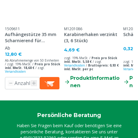
1509611
M1201086
M12030
Aufhängestütze 35 mm
Karabinerhaken verzinkt
Schäke
Scharnierend für
(3, 6 Stück)
Spielzeug U-Modell
Ab
0,32 €
4,69 €
12,80 €
zzgl. 19% MwSt. /
Preis pro Stück
Ab Abnahmemenge von 50 Einheiten
inkl. MwSt. 5,58 €
/
zzgl.
zzgl. 19%
/ zzgl. 19% MwSt. /
Preis pro Stück
Versandkosten
/
Bruttopreis: 0,93 €
inkl. MwS
inkl. MwSt. 18,68 €
/
zzgl.
inkl. MwSt. per pc
Versandko
Versandkosten
Produktinformatio
Pr
nen
ne
Persönliche Beratung
Haben Sie Fragen beim Kauf oder benötigen Sie eine
persönliche Beratung, kontaktieren Sie uns unter
+49(0)2833 92360
oder senden Sie eine E-Mail an