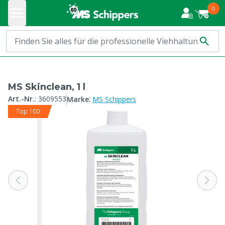
0
MS Skinclean, 1 l
:
Art.-Nr.
:
3609553
Marke
MS Schippers
Top 100