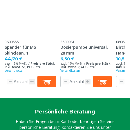
3609555
3609981
080645
Spender für MS
Dosierpumpe universal,
Birchm
Skinclean, 1l
28 mm
Handsp
44,70 €
6,50 €
10,50 
zzgl. 19% MwSt. /
Preis pro Stück
zzgl. 19% MwSt. /
Preis pro Stück
zzgl. 19%
inkl. MwSt. 53,19 €
/
zzgl.
inkl. MwSt. 7,74 €
/
zzgl.
inkl. MwS
Versandkosten
Versandkosten
Versandko
Persönliche Beratung
Haben Sie Fragen beim Kauf oder benötigen Sie eine
persönliche Beratung, kontaktieren Sie uns unter