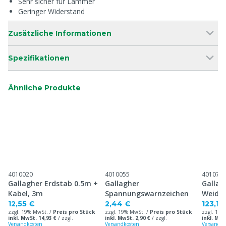
Sehr sicher für Lämmer
Geringer Widerstand
Zusätzliche Informationen
Spezifikationen
Ähnliche Produkte
4010020
4010055
401071
Gallagher Erdstab 0.5m +
Gallagher
Gallag
Kabel, 3m
Spannungswarnzeichen
Weidez
6km
12,55 €
2,44 €
123,14
zzgl. 19% MwSt. /
Preis pro Stück
zzgl. 19% MwSt. /
Preis pro Stück
zzgl. 19%
inkl. MwSt. 14,93 €
/
zzgl.
inkl. MwSt. 2,90 €
/
zzgl.
inkl. MwS
Versandkosten
Versandkosten
Versandko