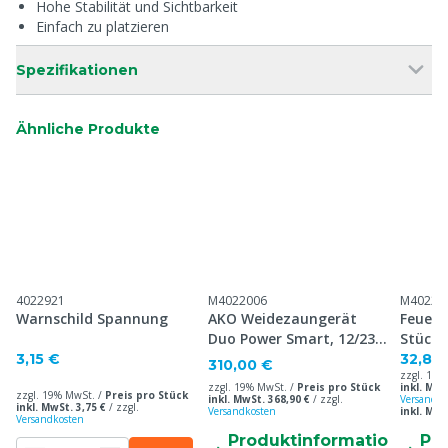
Hohe Stabilität und Sichtbarkeit
Einfach zu platzieren
Spezifikationen
Ähnliche Produkte
4022921
M4022006
M40223
Warnschild Spannung
AKO Weidezaungerät
Feuerv
Duo Power Smart, 12/230
Stück
V
3,15 €
32,80
310,00 €
zzgl. 19%
zzgl. 19% MwSt. /
Preis pro Stück
inkl. MwS
zzgl. 19% MwSt. /
Preis pro Stück
inkl. MwSt. 368,90 €
/
zzgl.
Versandko
inkl. MwSt. 3,75 €
/
zzgl.
Versandkosten
inkl. MwS
Versandkosten
Produktinformatio
Pr