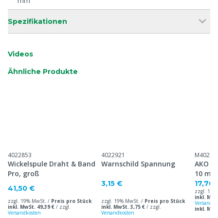
mm
Spezifikationen
Videos
Ähnliche Produkte
4022853
4022921
M40222
Wickelspule Draht & Band
Warnschild Spannung
AKO Ba
Pro, groß
10 mm
3,15 €
17,70 
41,50 €
zzgl. 19%
inkl. MwS
zzgl. 19% MwSt. /
Preis pro Stück
zzgl. 19% MwSt. /
Preis pro Stück
Versandko
inkl. MwSt. 49,39 €
/
zzgl.
inkl. MwSt. 3,75 €
/
zzgl.
inkl. Mw
Versandkosten
Versandkosten