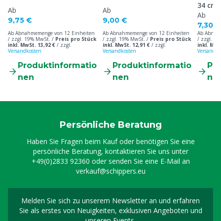
34 cm
Ab
Ab
Ab
9,75 €
9,00 €
7,30 €
Ab Abnahmemenge von 12 Einheiten
Ab Abnahmemenge von 12 Einheiten
Ab Abnah
/ zzgl. 19% MwSt. /
Preis pro Stück
/ zzgl. 19% MwSt. /
Preis pro Stück
/ zzgl. 1
inkl. MwSt. 13,92 €
/
zzgl.
inkl. MwSt. 12,91 €
/
zzgl.
inkl. MwS
Versandkosten
Versandkosten
Versandko
Produktinformatio
Produktinformatio
Pr
nen
nen
ne
Persönliche Beratung
Haben Sie Fragen beim Kauf oder benötigen Sie eine
persönliche Beratung, kontaktieren Sie uns unter
+49(0)2833 92360
oder senden Sie eine E-Mail an
verkauf@schippers.eu
Melden Sie sich zu unserem Newsletter an und erfahren
Melden Sie sich für uns
Sie als erstes von Neuigkeiten, exklusiven Angeboten und
unseren Events.