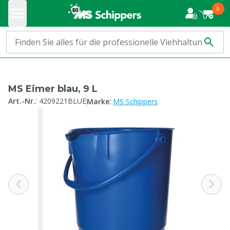
0
MS Eimer blau, 9 L
:
Art.-Nr.
:
4209221BLUE
Marke
MS Schippers