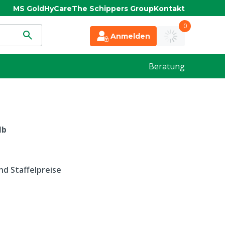
MS Gold
HyCare
The Schippers Group
Kontakt
0
Anmelden
Beratung
lb
d Staffelpreise