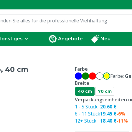
Sonstiges
Angebote
Neu
b, 40 cm
Farbe
Farbe:
Ge
Breite
40 cm
70 cm
Verpackungseinheiten un
1 - 5 Stück
20,60 €
6 - 11 Stück
19,45 €
-6%
12+ Stück
18,40 €
-11%