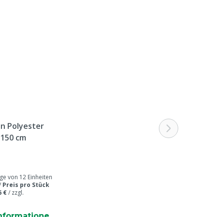
Gelb
290 g
n Polyester
l 150 cm
 von 12 Einheiten
/
Preis pro Stück
6 €
/
zzgl.
nformatione