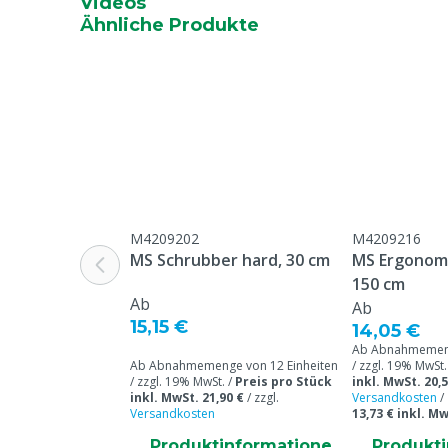
Videos
Ähnliche Produkte
M4209202
M4209216
MS Schrubber hard, 30 cm
MS Ergonomi
150 cm
Ab
Ab
15,15 €
14,05 €
Ab Abnahmemeng
Ab Abnahmemenge von 12 Einheiten
/ zzgl. 19% MwSt.
/ zzgl. 19% MwSt. /
Preis pro Stück
inkl. MwSt. 20,5
inkl. MwSt. 21,90 €
/
zzgl.
Versandkosten
/
Versandkosten
13,73 € inkl. M
Produktinformatione
Produkt