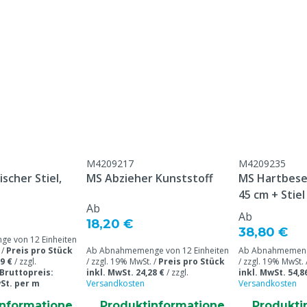
Farbe
Gewicht
M4209217
M4209235
scher Stiel,
MS Abzieher Kunststoff
MS Hartbese
45 cm + Stie
Ab
Ab
18,20 €
38,80 €
e von 12 Einheiten
 /
Preis pro Stück
Ab Abnahmemenge von 12 Einheiten
Ab Abnahmemenge
9 €
/
zzgl.
/ zzgl. 19% MwSt. /
Preis pro Stück
/ zzgl. 19% MwSt. 
Bruttopreis:
inkl. MwSt. 24,28 €
/
zzgl.
inkl. MwSt. 54,8
wSt. per m
Versandkosten
Versandkosten
informatione
Produktinformatione
Produkti