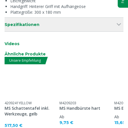
Leichtgewicht
Handgriff: Hinterer Griff mit Aufhängeöse
Plattegröße: 300 x 180 mm
Spezifikationen
Videos
Ähnliche Produkte
Unsere Empfehlung
4209241YELLOW
M4209203
M42092
MS Schattentafel inkl.
MS Handbürste hart
MS Eim
Werkzeuge, gelb
Ab
Ab
9,75 €
15,65 
517,50 €