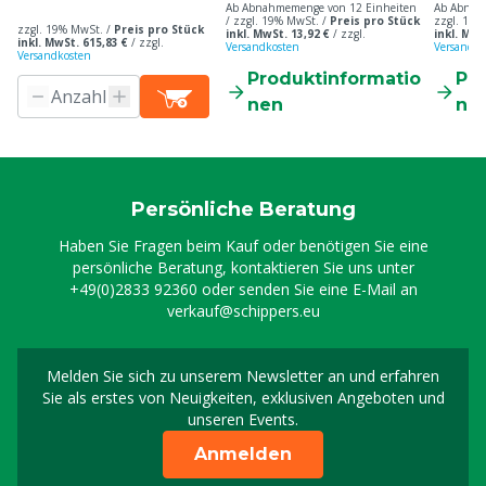
Ab Abnahmemenge von 12 Einheiten
Ab Abnah
/ zzgl. 19% MwSt. /
Preis pro Stück
zzgl. 19%
zzgl. 19% MwSt. /
Preis pro Stück
inkl. MwSt. 13,92 €
/
zzgl.
inkl. MwS
inkl. MwSt. 615,83 €
/
zzgl.
Versandkosten
Versandko
Versandkosten
Produktinformatio
Pr
nen
ne
Persönliche Beratung
Haben Sie Fragen beim Kauf oder benötigen Sie eine
persönliche Beratung, kontaktieren Sie uns unter
+49(0)2833 92360
oder senden Sie eine E-Mail an
verkauf@schippers.eu
Melden Sie sich zu unserem Newsletter an und erfahren
Melden Sie sich für uns
Sie als erstes von Neuigkeiten, exklusiven Angeboten und
unseren Events.
Anmelden