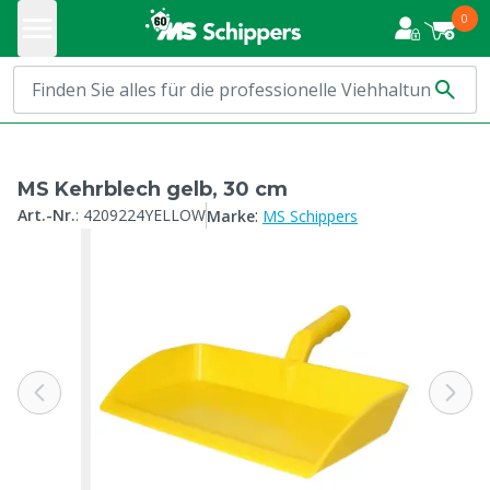
0
MS Kehrblech gelb, 30 cm
:
Art.-Nr.
:
4209224YELLOW
Marke
MS Schippers