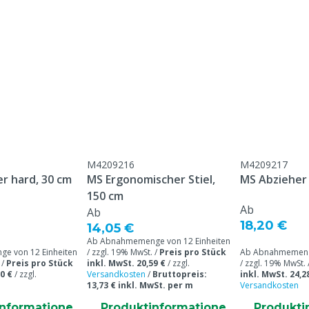
Farbe
Gewicht
M4209216
M4209217
r hard, 30 cm
MS Ergonomischer Stiel,
MS Abzieher
150 cm
Ab
Ab
18,20 €
14,05 €
Ab Abnahmemenge von 12 Einheiten
e von 12 Einheiten
/ zzgl. 19% MwSt. /
Preis pro Stück
Ab Abnahmemenge
 /
Preis pro Stück
inkl. MwSt. 20,59 €
/
zzgl.
/ zzgl. 19% MwSt. 
0 €
/
zzgl.
Versandkosten
/
Bruttopreis:
inkl. MwSt. 24,2
13,73 € inkl. MwSt. per m
Versandkosten
informatione
Produktinformatione
Produkti