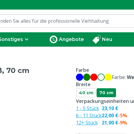
Sonstiges
Angebote
Neu
ß, 70 cm
Farbe
Farbe:
We
Breite
40 cm
70 cm
Verpackungseinheiten un
1 - 5 Stück
23,10 €
6 - 11 Stück
22,00 €
-5%
12+ Stück
21,00 €
-9%