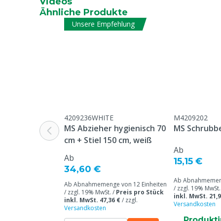
Videos
Ähnliche Produkte
Unsere Empfehlung
4209236WHITE
M4209202
MS Abzieher hygienisch 70
MS Schrubbe
cm + Stiel 150 cm, weiß
Ab
Ab
15,15 €
34,60 €
Ab Abnahmemeng
Ab Abnahmemenge von 12 Einheiten
/ zzgl. 19% MwSt.
/ zzgl. 19% MwSt. /
Preis pro Stück
inkl. MwSt. 21,9
inkl. MwSt. 47,36 €
/
zzgl.
Versandkosten
Versandkosten
Produkt