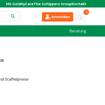
MS Gold
HyCare
The Schippers Group
Kontakt
0
Anmelden
Beratung
iß
d Staffelpreise