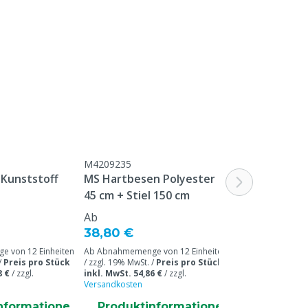
Weiß
350 g
M4209235
 Kunststoff
MS Hartbesen Polyester
45 cm + Stiel 150 cm
Ab
38,80 €
 von 12 Einheiten
Ab Abnahmemenge von 12 Einheiten
/
Preis pro Stück
/ zzgl. 19% MwSt. /
Preis pro Stück
8 €
/
zzgl.
inkl. MwSt. 54,86 €
/
zzgl.
Versandkosten
nformatione
Produktinformatione