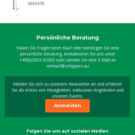
4305479
Pufferlösung pH 4, 500 ml
4309923
Persönliche Beratung
Pufferlösung pH 7, 500 ml
Haben Sie Fragen beim Kauf oder benötigen Sie eine
4309924
persönliche Beratung, kontaktieren Sie uns unter
+49(0)2833 92360
oder senden Sie eine E-Mail an
verkauf@schippers.eu
Druckluft-/Ansaugschl. Digi D., 4m 6x8
8800443
Melden Sie sich zu unserem Newsletter an und erfahren
Melden Sie sich für uns
Sie als erstes von Neuigkeiten, exklusiven Angeboten und
Pumpe Di-O-Clean, 6 L, 7 bar P&P
unseren Events.
8800456
Anmelden
Membrane K
8804511
Folgen Sie uns auf sozialen Medien