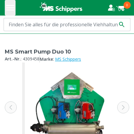
0
MS Smart Pump Duo 10
:
Art.-Nr.
:
4309458
Marke
MS Schippers