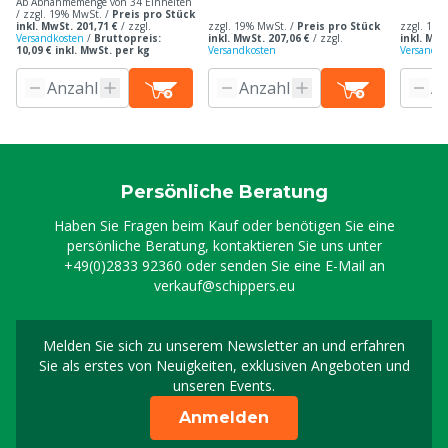
Ab Abnahmemenge von 34 Einheiten
/ zzgl. 19% MwSt. /
Preis pro Stück
inkl. MwSt. 201,71 €
/
zzgl.
zzgl. 19% MwSt. /
Preis pro Stück
zzgl. 19%
Versandkosten
/
Bruttopreis:
inkl. MwSt. 207,06 €
/
zzgl.
inkl. MwS
10,09 € inkl. MwSt. per kg
Versandkosten
Versandko
Persönliche Beratung
Haben Sie Fragen beim Kauf oder benötigen Sie eine
persönliche Beratung, kontaktieren Sie uns unter
+49(0)2833 92360
oder senden Sie eine E-Mail an
verkauf@schippers.eu
Melden Sie sich zu unserem Newsletter an und erfahren
Melden Sie sich für uns
Sie als erstes von Neuigkeiten, exklusiven Angeboten und
unseren Events.
Anmelden