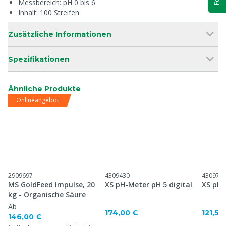
Messbereich: pH 0 bis 6
Inhalt: 100 Streifen
Zusätzliche Informationen
Spezifikationen
Ähnliche Produkte
Onlineangebot
2909697
4309430
430977
MS GoldFeed Impulse, 20
XS pH-Meter pH 5 digital
XS pH-
kg - Organische Säure
Ab
174,00 €
121,50
146,00 €