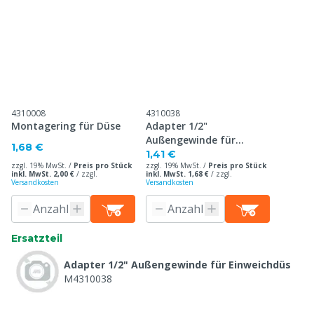
4310008
4310038
Montagering für Düse
Adapter 1/2"
Außengewinde für
1,68 €
Einweichdüs
1,41 €
zzgl. 19% MwSt. /
Preis pro Stück
zzgl. 19% MwSt. /
Preis pro Stück
inkl. MwSt. 2,00 €
/
zzgl.
inkl. MwSt. 1,68 €
/
zzgl.
Versandkosten
Versandkosten
Ersatzteil
Adapter 1/2" Außengewinde für Einweichdüs
M4310038