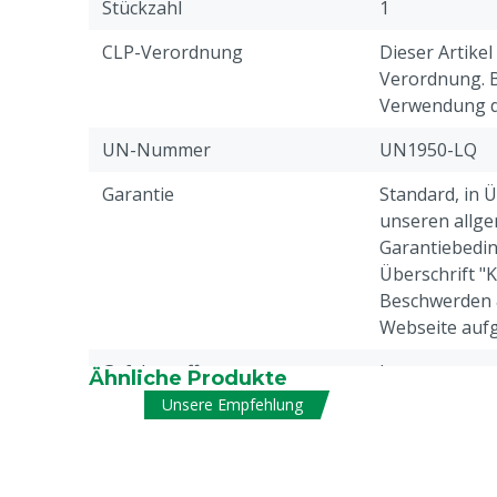
Stückzahl
1
CLP-Verordnung
Dieser Artikel
Verordnung. Bi
Verwendung di
UN-Nummer
UN1950-LQ
Garantie
Standard, in 
unseren allge
Garantiebedin
Überschrift "
Beschwerden 
Webseite aufg
Gefahrstoff
Ja
Ähnliche Produkte
Unsere Empfehlung
Tierarten
Schweine
Haltbarkeitsdauer
36 Monate, N
Produktionsd