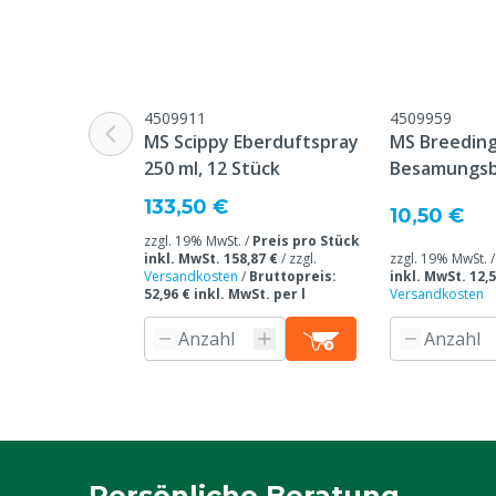
Inhalt
80 ml
4509911
4509959
MS Scippy Eberduftspray
MS Breeding
250 ml, 12 Stück
Besamungsb
133,50 €
10,50 €
zzgl. 19% MwSt. /
Preis pro Stück
inkl. MwSt. 158,87 €
/
zzgl.
zzgl. 19% MwSt. 
Versandkosten
/
Bruttopreis:
inkl. MwSt. 12,5
52,96 € inkl. MwSt. per l
Versandkosten
Persönliche Beratung