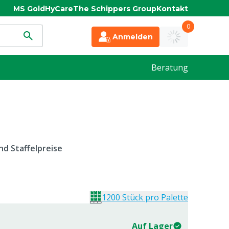
MS Gold
HyCare
The Schippers Group
Kontakt
0
Anmelden
Beratung
d Staffelpreise
1200 Stück pro Palette
Auf Lager