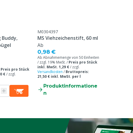
M0304397
 Buddy,
MS Viehzeichenstift, 60 ml
ügel
Ab
0,98 €
Ab Abnahmemenge von 50 Einheiten
/ zzgl. 19% MwSt. /
Preis pro Stück
inkl. MwSt. 1,29 €
/
zzgl.
/
Preis pro Stück
Versandkosten
/
Bruttopreis:
0 €
/
zzgl.
21,50 € inkl. MwSt. per l
Produktinformatione
n