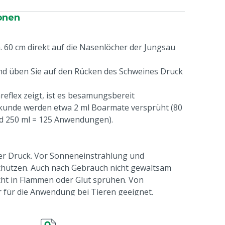
onen
. 60 cm direkt auf die Nasenlöcher der Jungsau
nd üben Sie auf den Rücken des Schweines Druck
eflex zeigt, ist es besamungsbereit
unde werden etwa 2 ml Boarmate versprüht (80
 250 ml = 125 Anwendungen).
ter Druck. Vor Sonneneinstrahlung und
hützen. Auch nach Gebrauch nicht gewaltsam
cht in Flammen oder Glut sprühen. Von
 für die Anwendung bei Tieren geeignet.
von Boar-mate auf Händen oder Kleidung. Hände
e
gen und verschmutzte Kleidung wechseln. Spray