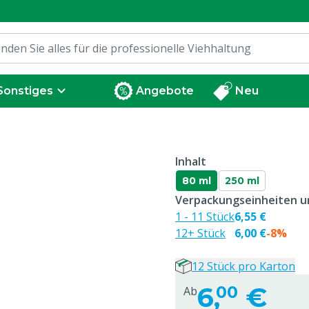
Sonstiges
Angebote
Neu
Inhalt
80 ml
250 ml
Verpackungseinheiten un
1 - 11 Stück
6,55 €
12+ Stück
6,00 €
-8%
12 Stück pro Karton
6,
€
00
Ab