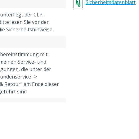
nicht einatmen.
Sicherheitsdatenblatt
 unterliegt der CLP-
tte lesen Sie vor der
e Sicherheitshinweise.
Übereinstimmung mit
meinen Service- und
gungen, die unter der
Kundenservice ->
& Retour" am Ende dieser
eführt sind.
ach dem
atum