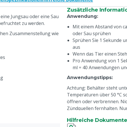
Zusätzliche Informati
eine Jungsau oder eine Sau
Anwendung
:
 befruchtet zu werden.
Mit einem Abstand von ca
ichen Zusammenstellung wie
oder Sau sprühen
Sprühen Sie 1 Sekunde u
aus
Wenn das Tier einen Stehr
tes
Pro Anwendung von 1 Sek
ml = 40 Anwendungen und
ng
Anwendungstipps
:
Achtung: Behälter steht un
Temperaturen über 50 °C sc
öffnen oder verbrennen. Ni
Zündquellen fernhalten. Nur
Vermeiden Sie das Sprayen 
Hilfreiche Dokument
nach Gebrauch sofort reini