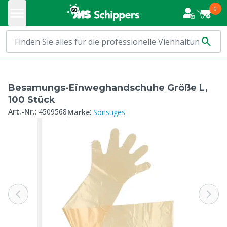
0
Besamungs-Einweghandschuhe Größe L,
100 Stück
:
Art.-Nr.
:
4509568
Marke
Sonstiges