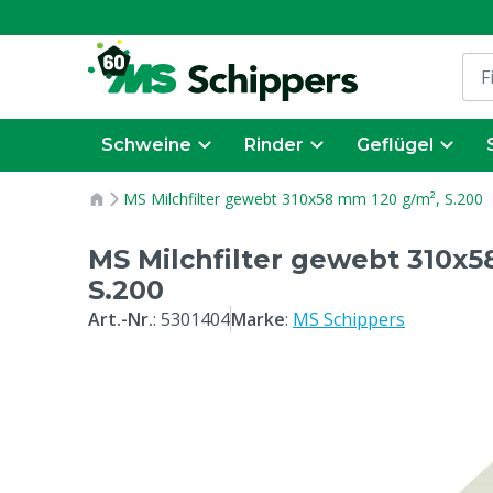
Schweine
Rinder
Geflügel
MS Milchfilter gewebt 310x58 mm 120 g/m², S.200
MS Milchfilter gewebt 310x5
S.200
Art.-Nr.
:
5301404
Marke
:
MS Schippers