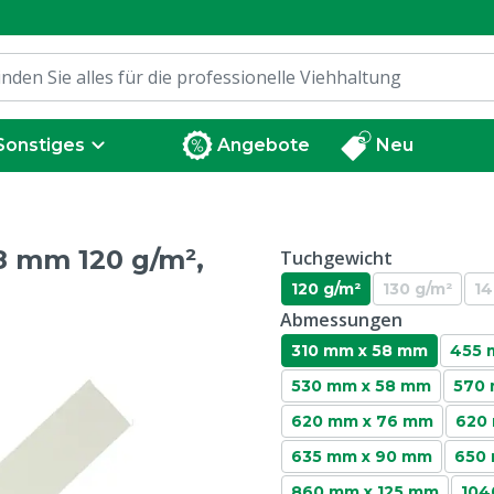
Sonstiges
Angebote
Neu
8 mm 120 g/m²,
Tuchgewicht
120 g/m²
130 g/m²
14
Abmessungen
310 mm x 58 mm
455 
530 mm x 58 mm
570
620 mm x 76 mm
620
635 mm x 90 mm
650
860 mm x 125 mm
104