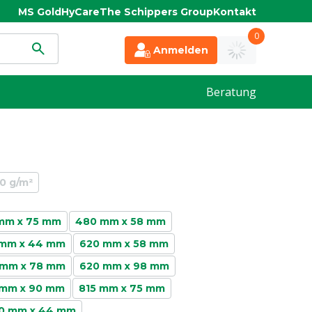
MS Gold
HyCare
The Schippers Group
Kontakt
0
Anmelden
Beratung
0 g/m²
mm x 75 mm
480 mm x 58 mm
 mm x 44 mm
620 mm x 58 mm
 mm x 78 mm
620 mm x 98 mm
 mm x 90 mm
815 mm x 75 mm
0 mm x 44 mm