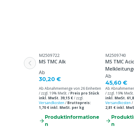
M2509722
M2509740
MS TMC Alk
MS TMC Acid
Melkleitung
Ab
Ab
30,20 €
45,60 €
Ab Abnahmemenge von 26 Einheiten
Ab Abnahmemeng
/ zzgl. 19% MwSt. /
Preis pro Stück
/ zzgl. 19% MwSt.
inkl. MwSt. 39,15 €
/
zzgl.
inkl. MwSt. 61,8
Versandkosten
/
Bruttopreis:
Versandkosten
/
1,70 € inkl. MwSt. per kg
2,81 € inkl. Mw
Produktinformatione
Produkt
n
n