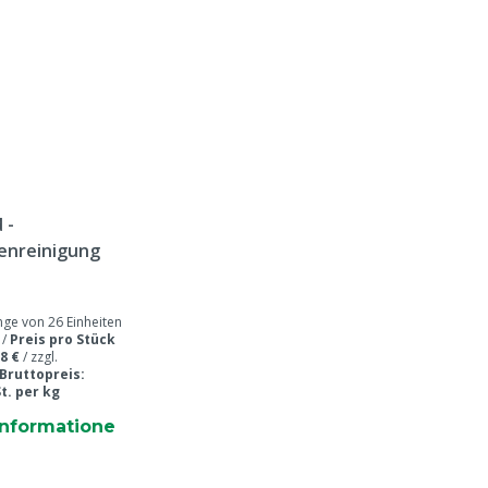
 -
enreinigung
e von 26 Einheiten
 /
Preis pro Stück
8 €
/
zzgl.
Bruttopreis:
St. per kg
informatione