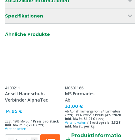
Zusätzliche Informationen
Spezifikationen
Ähnliche Produkte
4100211
M0601166
Ansell Handschuh-
MS Formades
Verbinder AlphaTec
Ab
33,00 €
14,95 €
Ab Abnahmemenge von 24 Einheiten
/ zzgl. 19% MwSt. /
Preis pro Stück
inkl. MwSt. 51,05 €
/
zzgl.
zzgl. 19% MwSt. /
Preis pro Stück
Versandkosten
/
Bruttopreis: 2,32 €
inkl. MwSt. 17,79 €
/
zzgl.
inkl. MwSt. per kg
Versandkosten
Produktinformatio